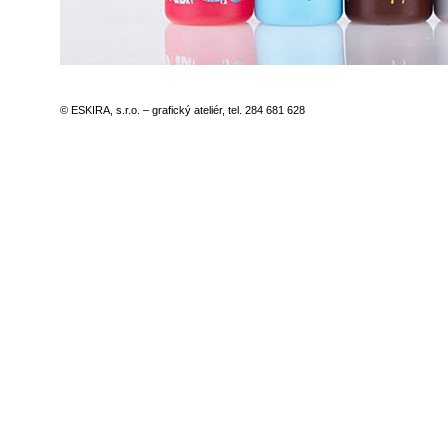
© ESKIRA, s.r.o. – grafický ateliér, tel. 284 681 628