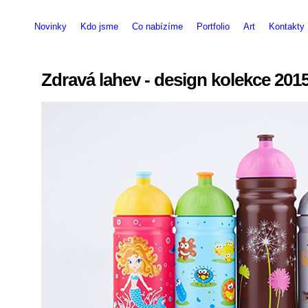
Novinky
Kdo jsme
Co nabízíme
Portfolio
Art
Kontakty
Zdravá lahev - design kolekce 201