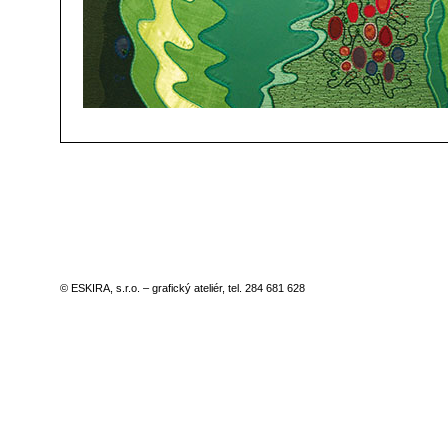
© ESKIRA, s.r.o. – grafický ateliér, tel. 284 681 628