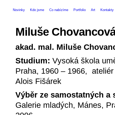
Novinky
Kdo jsme
Co nabízíme
Portfolio
Art
Kontakty
Miluše Chovancov
akad. mal. Miluše Chova
Studium:
Vysoká škola umě
Praha, 1960 – 1966, ateliér
Alois Fišárek
Výběr ze samostatných a 
Galerie mladých, Mánes, Pra