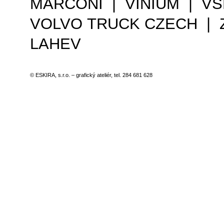
MARCONI | VINIUM | VŠ
VOLVO TRUCK CZECH | 
LAHEV
© ESKIRA, s.r.o. – grafický ateliér, tel. 284 681 628