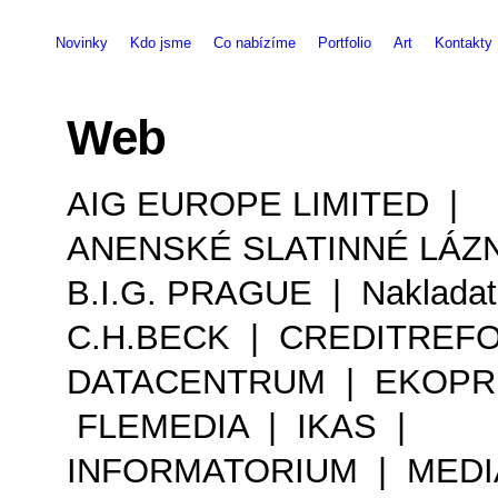
Novinky
Kdo jsme
Co nabízíme
Portfolio
Art
Kontakty
Web
AIG EUROPE LIMITED |
ANENSKÉ SLATINNÉ LÁZ
B.I.G. PRAGUE | Nakladate
C.H.BECK | CREDITREF
DATACENTRUM | EKOPR
FLEMEDIA | IKAS |
INFORMATORIUM | MEDI