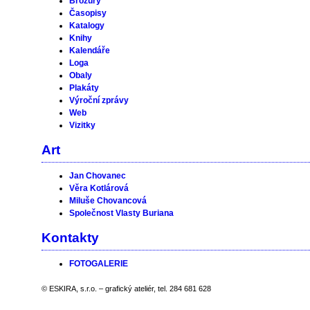
Brožury
Časopisy
Katalogy
Knihy
Kalendáře
Loga
Obaly
Plakáty
Výroční zprávy
Web
Vizitky
Art
Jan Chovanec
Věra Kotlárová
Miluše Chovancová
Společnost Vlasty Buriana
Kontakty
FOTOGALERIE
© ESKIRA, s.r.o. – grafický ateliér, tel. 284 681 628