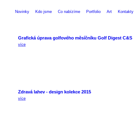
Novinky
Kdo jsme
Co nabízíme
Portfolio
Art
Kontakty
Grafická úprava golfového měsíčníku Golf Digest C&S
více
Zdravá lahev - design kolekce 2015
více