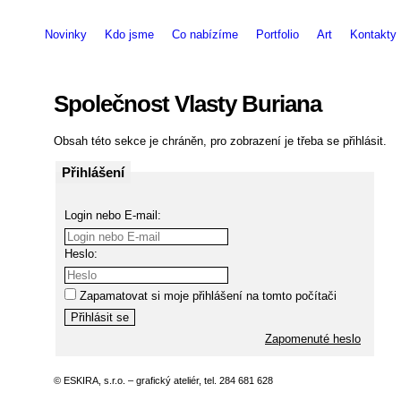
Novinky
Kdo jsme
Co nabízíme
Portfolio
Art
Kontakty
Společnost Vlasty Buriana
Obsah této sekce je chráněn, pro zobrazení je třeba se přihlásit.
Přihlášení
Login nebo E-mail:
Heslo:
Zapamatovat si moje přihlášení na tomto počítači
Zapomenuté heslo
© ESKIRA, s.r.o. – grafický ateliér, tel. 284 681 628