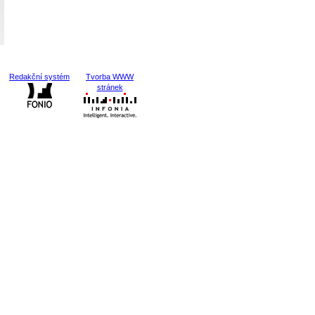
Redakční systém
Tvorba WWW
stránek